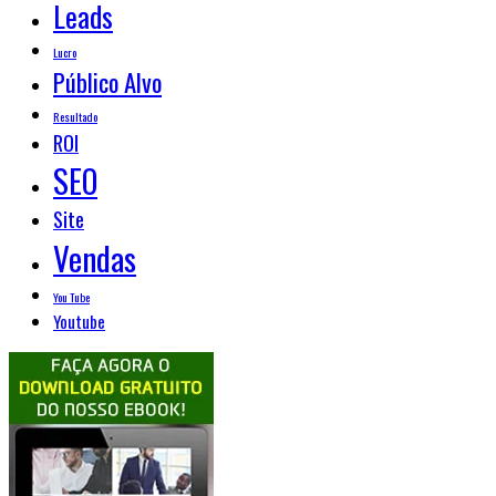
Leads
Lucro
Público Alvo
Resultado
ROI
SEO
Site
Vendas
You Tube
Youtube