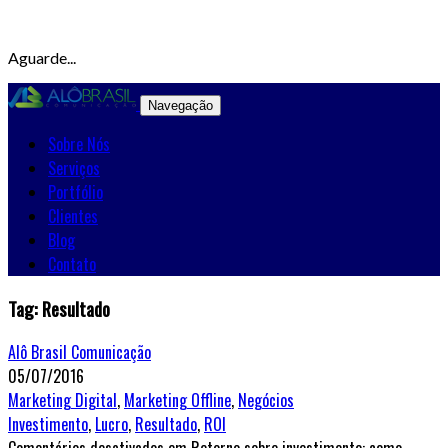
Aguarde...
Navegação
Sobre Nós
Serviços
Portfólio
Clientes
Blog
Contato
Tag: Resultado
Alô Brasil Comunicação
05/07/2016
Marketing Digital
,
Marketing Offline
,
Negócios
Investimento
,
Lucro
,
Resultado
,
ROI