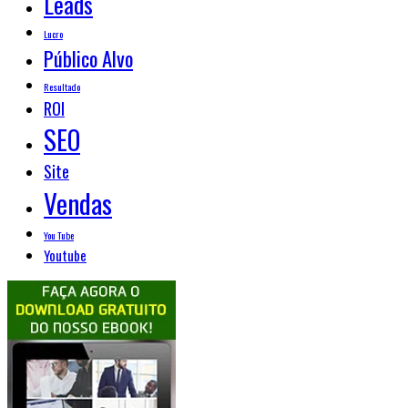
Leads
Lucro
Público Alvo
Resultado
ROI
SEO
Site
Vendas
You Tube
Youtube