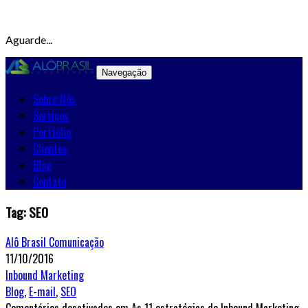
Aguarde...
Navegação
Sobre Nós
Serviços
Portfólio
Clientes
Blog
Contato
Tag: SEO
Alô Brasil Comunicação
11/10/2016
Inbound Marketing
Blog
,
E-mail
,
SEO