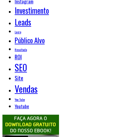
Instagram
Investimento
Leads
Lucro
Público Alvo
Resultado
ROI
SEO
Site
Vendas
You Tube
Youtube